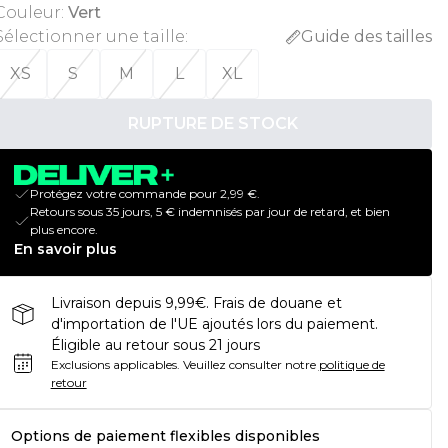
Couleur
:
Vert
Sélectionner une taille
:
Guide des tailles
XS
S
M
L
XL
RUPTURE DE STOCK
Protégez votre commande pour 2,99 €.
Retours sous 35 jours, 5 € indemnisés par jour de retard, et bien
plus encore.
En savoir plus
Livraison depuis 9,99€. Frais de douane et
d'importation de l'UE ajoutés lors du paiement.
Éligible au retour sous 21 jours
Exclusions applicables.
Veuillez consulter notre
politique de
retour
Options de paiement flexibles disponibles