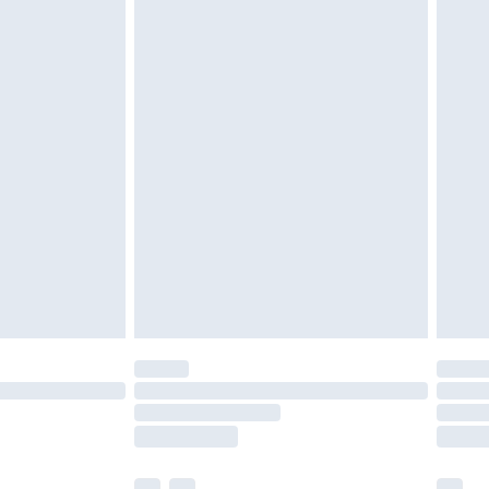
 être inutilisés et dans leur emballage d'origine
roits statutaires.
ité de notre politique de retour.