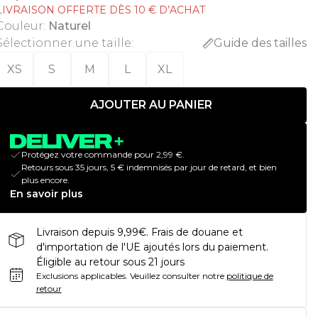
LIVRAISON OFFERTE DÈS 10 € D’ACHAT
Couleur
:
Naturel
Sélectionner une taille
:
Guide des tailles
XS
S
M
L
XL
AJOUTER AU PANIER
Protégez votre commande pour 2,99 €.
Retours sous 35 jours, 5 € indemnisés par jour de retard, et bien
plus encore.
En savoir plus
Livraison depuis 9,99€. Frais de douane et
d'importation de l'UE ajoutés lors du paiement.
Éligible au retour sous 21 jours
Exclusions applicables.
Veuillez consulter notre
politique de
retour