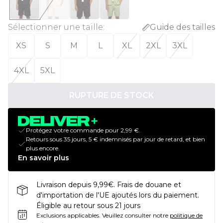
Sélectionner une taille
:
Guide des tailles
XS
S
M
L
XL
2XL
3XL
4XL
5XL
RUPTURE DE STOCK
Protégez votre commande pour 2,99 €.
Retours sous 35 jours, 5 € indemnisés par jour de retard, et bien
plus encore.
En savoir plus
Livraison depuis 9,99€. Frais de douane et
d'importation de l'UE ajoutés lors du paiement.
Éligible au retour sous 21 jours
Exclusions applicables.
Veuillez consulter notre
politique de