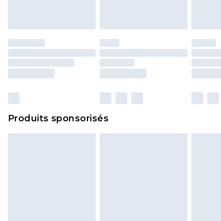
portés, non lavés et porter leurs étiquettes
d'origine. Les chaussures doivent également être
essayées en intérieur. Les articles pour la maison,
y compris le linge de lit, les matelas, les
surmatelas et les oreillers, doivent être inutilisés
et dans leur emballage d'origine non ouvert. Ceci
n'affecte pas vos droits statutaires.
Cliquez
ici
pour consulter l'intégralité de notre
Produits sponsorisés
politique de retour.