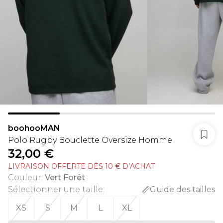
boohooMAN
Polo Rugby Bouclette Oversize Homme
32,00 €
LIVRAISON OFFERTE DÈS 10 € D’ACHAT
Couleur
:
Vert Forêt
Sélectionner une taille
:
Guide des tailles
XS
S
M
L
XL