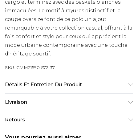
cargo et terminez avec des baskets blanches
immaculées. Le motif à rayures distinctif et la
coupe oversize font de ce polo un ajout
remarquable à votre collection casual, offrant à la
fois confort et style pour ceux qui apprécient la
mode urbaine contemporaine avec une touche
d'héritage sportif.
SKU:
CMM21590-572-37
Détails Et Entretien Du Produit
65% Coton, 35% Polyester. Le mannequin mesure
Livraison
1m85 et porte une taille UK M/32
Livraison standard France
€9.99
Retours
Jusqu’à 6 jours ouvrables
Un problème survient ? Vous disposez de 21 jours
Livraison expresse France
€18.99
Vous pourriez aussi aimer