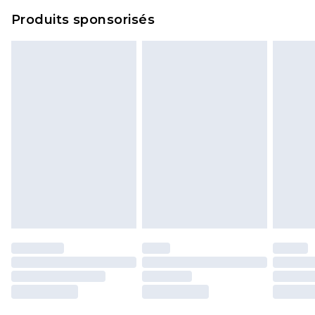
Cliquez
ici
pour consulter l'intégralité de notre
Produits sponsorisés
politique de retour.