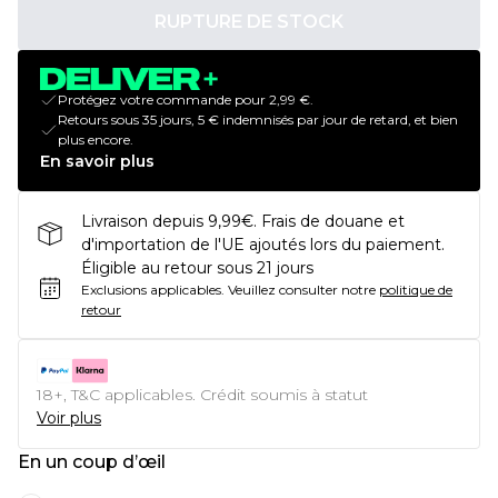
RUPTURE DE STOCK
Protégez votre commande pour 2,99 €.
Retours sous 35 jours, 5 € indemnisés par jour de retard, et bien
plus encore.
En savoir plus
Livraison depuis 9,99€. Frais de douane et
d'importation de l'UE ajoutés lors du paiement.
Éligible au retour sous 21 jours
Exclusions applicables.
Veuillez consulter notre
politique de
retour
18+, T&C applicables. Crédit soumis à statut
Voir plus
En un coup d’œil