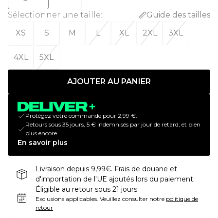
Sélectionner une taille
:
Guide des tailles
XS
S
M
L
XL
2XL
3XL
4XL
5XL
AJOUTER AU PANIER
Protégez votre commande pour 2,99 €.
Retours sous 35 jours, 5 € indemnisés par jour de retard, et bien
plus encore.
En savoir plus
Livraison depuis 9,99€. Frais de douane et
d'importation de l'UE ajoutés lors du paiement.
Éligible au retour sous 21 jours
Exclusions applicables.
Veuillez consulter notre
politique de
retour