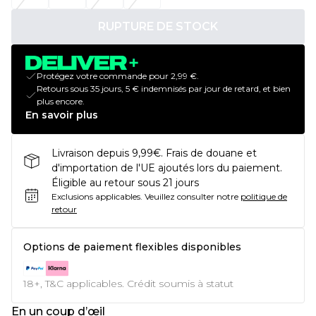
RUPTURE DE STOCK
Protégez votre commande pour 2,99 €.
Retours sous 35 jours, 5 € indemnisés par jour de retard, et bien
plus encore.
En savoir plus
Livraison depuis 9,99€. Frais de douane et
d'importation de l'UE ajoutés lors du paiement.
Éligible au retour sous 21 jours
Exclusions applicables.
Veuillez consulter notre
politique de
retour
Options de paiement flexibles disponibles
18+, T&C applicables. Crédit soumis à statut
En un coup d’œil