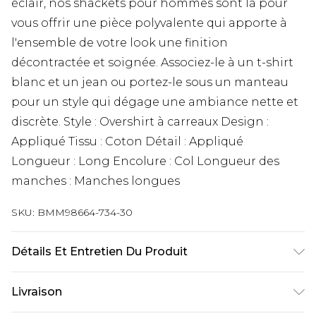
éclair, nos shackets pour hommes sont là pour
vous offrir une pièce polyvalente qui apporte à
l'ensemble de votre look une finition
décontractée et soignée. Associez-le à un t-shirt
blanc et un jean ou portez-le sous un manteau
pour un style qui dégage une ambiance nette et
discrète. Style : Overshirt à carreaux Design :
Appliqué Tissu : Coton Détail : Appliqué
Longueur : Long Encolure : Col Longueur des
manches : Manches longues
SKU:
BMM98664-734-30
Détails Et Entretien Du Produit
100 % Coton. Le mannequin mesure 6'1 et porte la
Livraison
taille M/32 (UK).