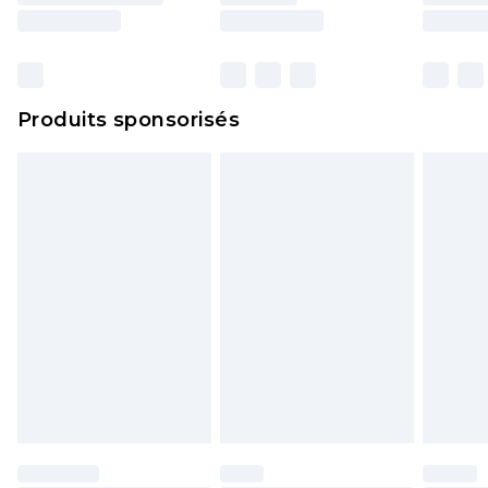
surmatelas et les oreillers, doivent être inutilisés
et dans leur emballage d'origine non ouvert. Ceci
n'affecte pas vos droits statutaires.
Cliquez
ici
pour consulter l'intégralité de notre
Produits sponsorisés
politique de retour.