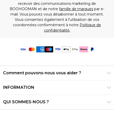
recevoir des communications marketing de
BOOHOOMAN et de notre
famille de marques
par e-
mail. Vous pouvez vous désabonner à tout moment.
Vous consentez également à l'utilisation de vos
coordonnées conformément à notre
Politique de
confidentialité.
Comment pouvons-nous vous aider ?
Foire Aux Questions
INFORMATION
Contactez-nous
Conditions générales – Mise à jour juin 2026
Suivre et retourner ma commande
QUI SOMMES-NOUS ?
Conditions d'utilisation
Options de livraison
Relations avec les investisseurs