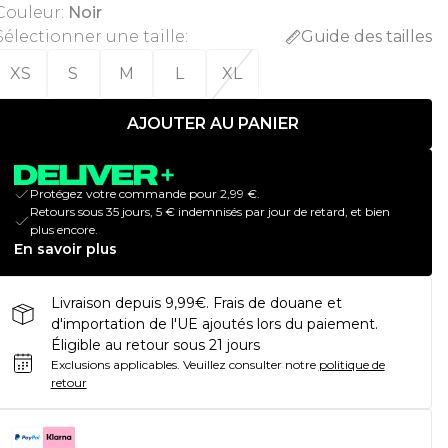
Couleur
:
Noir
Sélectionner une taille
:
Guide des tailles
XS
S
M
L
XL
AJOUTER AU PANIER
Protégez votre commande pour 2,99 €.
Retours sous 35 jours, 5 € indemnisés par jour de retard, et bien
plus encore.
En savoir plus
Livraison depuis 9,99€. Frais de douane et
d'importation de l'UE ajoutés lors du paiement.
Éligible au retour sous 21 jours
Exclusions applicables.
Veuillez consulter notre
politique de
retour