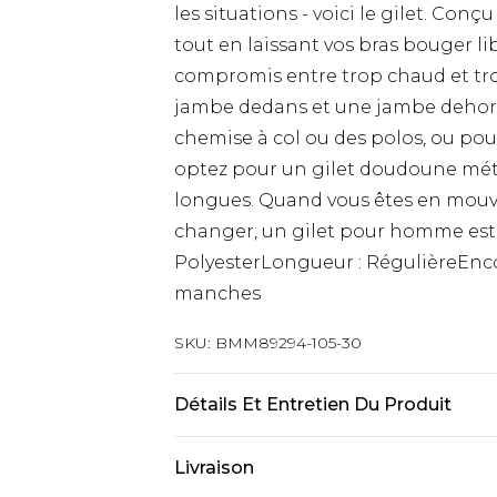
les situations - voici le gilet. Con
tout en laissant vos bras bouger l
compromis entre trop chaud et tr
jambe dedans et une jambe dehors.
chemise à col ou des polos, ou pou
optez pour un gilet doudoune méta
longues. Quand vous êtes en mouv
changer, un gilet pour homme est la 
PolyesterLongueur : RégulièreEnco
manches
SKU:
BMM89294-105-30
Détails Et Entretien Du Produit
100% Polyester. Le mannequin mesu
Livraison