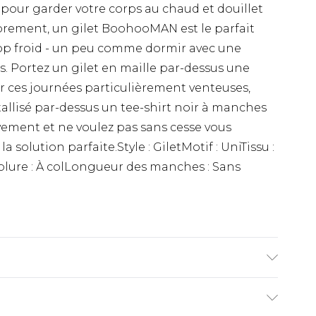
çu pour garder votre corps au chaud et douillet
ibrement, un gilet BoohooMAN est le parfait
op froid - un peu comme dormir avec une
 Portez un gilet en maille par-dessus une
r ces journées particulièrement venteuses,
llisé par-dessus un tee-shirt noir à manches
ement et ne voulez pas sans cesse vous
solution parfaite.Style : GiletMotif : UniTissu :
lure : À colLongueur des manches : Sans
re 1m85 et porte une taille UK M/32