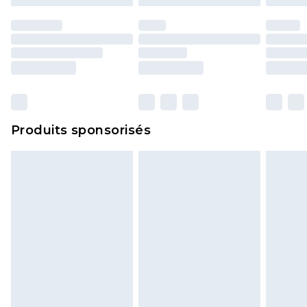
d'origine. Les chaussures doivent également être
essayées en intérieur. Les articles pour la maison,
y compris le linge de lit, les matelas, les
surmatelas et les oreillers, doivent être inutilisés
et dans leur emballage d'origine non ouvert. Ceci
n'affecte pas vos droits statutaires.
Cliquez
ici
pour consulter l'intégralité de notre
Produits sponsorisés
politique de retour.