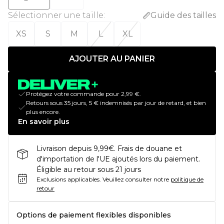
Sélectionner une taille
:
Guide des tailles
XS
S
M
L
XL
AJOUTER AU PANIER
Protégez votre commande pour 2,99 €.
Retours sous 35 jours, 5 € indemnisés par jour de retard, et bien
plus encore.
En savoir plus
Livraison depuis 9,99€. Frais de douane et
d'importation de l'UE ajoutés lors du paiement.
Éligible au retour sous 21 jours
Exclusions applicables.
Veuillez consulter notre
politique de
retour
Options de paiement flexibles disponibles