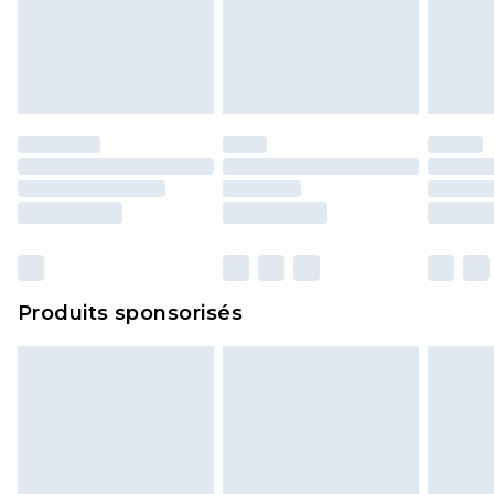
endommagé.
Les chaussures et/ou vêtements doivent être non
portés, non lavés et porter leurs étiquettes
d'origine. Les chaussures doivent également être
essayées en intérieur. Les articles pour la maison,
y compris le linge de lit, les matelas, les
surmatelas et les oreillers, doivent être inutilisés
et dans leur emballage d'origine non ouvert. Ceci
n'affecte pas vos droits statutaires.
Cliquez
ici
pour consulter l'intégralité de notre
Produits sponsorisés
politique de retour.