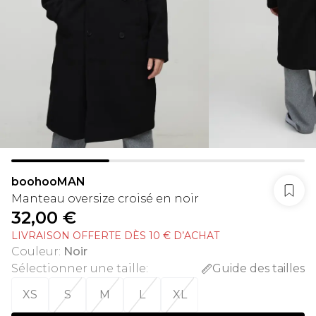
boohooMAN
Manteau oversize croisé en noir
32,00 €
LIVRAISON OFFERTE DÈS 10 € D’ACHAT
Couleur
:
Noir
Sélectionner une taille
:
Guide des tailles
XS
S
M
L
XL