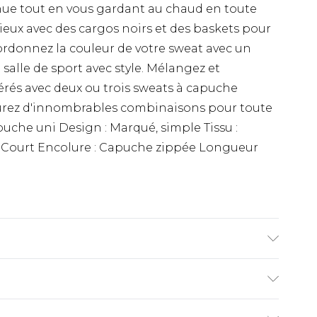
nue tout en vous gardant au chaud en toute
eux avec des cargos noirs et des baskets pour
ordonnez la couleur de votre sweat avec un
 salle de sport avec style. Mélangez et
férés avec deux ou trois sweats à capuche
aurez d'innombrables combinaisons pour toute
puche uni Design : Marqué, simple Tissu :
: Court Encolure : Capuche zippée Longueur
nequin mesure 1,85 m et porte une taille UK
€9.99