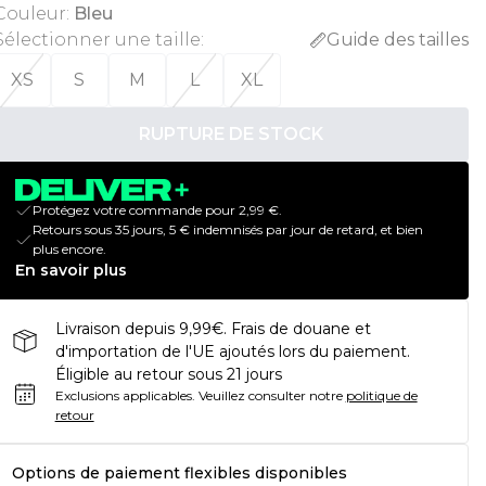
Couleur
:
Bleu
Sélectionner une taille
:
Guide des tailles
XS
S
M
L
XL
RUPTURE DE STOCK
Protégez votre commande pour 2,99 €.
Retours sous 35 jours, 5 € indemnisés par jour de retard, et bien
plus encore.
En savoir plus
Livraison depuis 9,99€. Frais de douane et
d'importation de l'UE ajoutés lors du paiement.
Éligible au retour sous 21 jours
Exclusions applicables.
Veuillez consulter notre
politique de
retour
Options de paiement flexibles disponibles