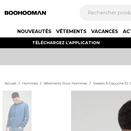
NOUVEAUTÉS
VÊTEMENTS
VACANCES
AC
TÉLÉCHARGEZ L’APPLICATION
Accueil
/
Hommes
/
Vêtements Pour Hommes
/
Sweats À Capuche Et S