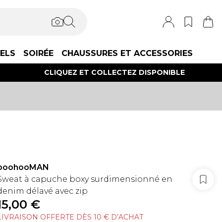
IELS
SOIRÉE
CHAUSSURES ET ACCESSORIES
CLIQUEZ ET COLLECTEZ DISPONIBLE
boohooMAN
Sweat à capuche boxy surdimensionné en
denim délavé avec zip
15,00 €
LIVRAISON OFFERTE DÈS 10 € D’ACHAT