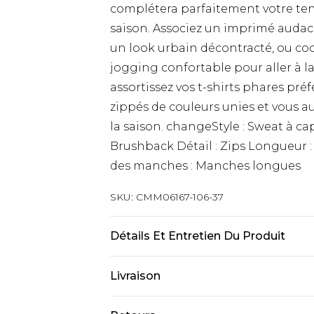
complétera parfaitement votre te
saison. Associez un imprimé audaci
un look urbain décontracté, ou co
jogging confortable pour aller à la
assortissez vos t-shirts phares pré
zippés de couleurs unies et vous 
la saison. changeStyle : Sweat à ca
Brushback Détail : Zips Longueur 
des manches : Manches longues
SKU:
CMM06167-106-37
Détails Et Entretien Du Produit
60 % Coton, 40 % Polyester. Le man
Livraison
M/32
Livraison standard France