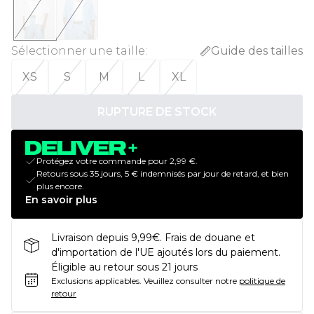
Sélectionner une taille
:
Guide des tailles
XS
S
M
L
XL
RUPTURE DE STOCK
Protégez votre commande pour 2,99 €.
Retours sous 35 jours, 5 € indemnisés par jour de retard, et bien
plus encore.
En savoir plus
Livraison depuis 9,99€. Frais de douane et
d'importation de l'UE ajoutés lors du paiement.
Éligible au retour sous 21 jours
Exclusions applicables.
Veuillez consulter notre
politique de
retour