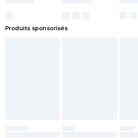
et dans leur emballage d'origine non ouvert. Ceci
n'affecte pas vos droits statutaires.
Cliquez
ici
pour consulter l'intégralité de notre
Produits sponsorisés
politique de retour.