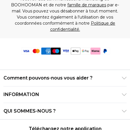
BOOHOOMAN et de notre
famille de marques
par e-
mail. Vous pouvez vous désabonner à tout moment.
Vous consentez également à l'utilisation de vos
coordonnées conformément à notre
Politique de
confidentialité.
Comment pouvons-nous vous aider ?
Foire Aux Questions
INFORMATION
Contactez-nous
Conditions générales – Mise à jour juin 2026
Suivre et retourner ma commande
QUI SOMMES-NOUS ?
Conditions d'utilisation
Options de livraison
Relations avec les investisseurs
Solde de la carte cadeau
Politique de retours – Mise à jour mai 2026
Téléchargez notre application