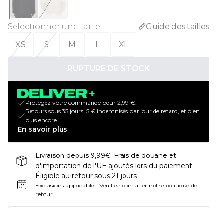
Sélectionner une taille
:
Guide des tailles
XS
S
M
L
XL
RUPTURE DE STOCK
Protégez votre commande pour 2,99 €.
Retours sous 35 jours, 5 € indemnisés par jour de retard, et bien
plus encore.
En savoir plus
Livraison depuis 9,99€. Frais de douane et
d'importation de l'UE ajoutés lors du paiement.
Éligible au retour sous 21 jours
Exclusions applicables.
Veuillez consulter notre
politique de
retour