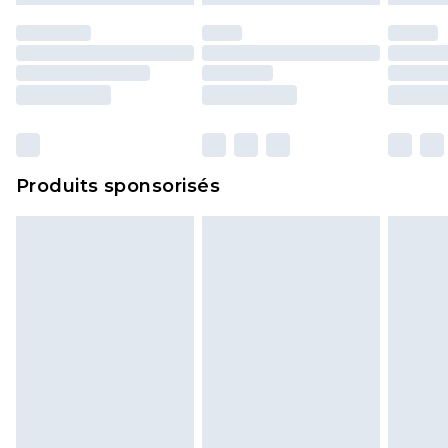
d'origine. Les chaussures doivent également être
essayées en intérieur. Les articles pour la maison,
y compris le linge de lit, les matelas, les
surmatelas et les oreillers, doivent être inutilisés
et dans leur emballage d'origine non ouvert. Ceci
n'affecte pas vos droits statutaires.
Cliquez
ici
pour consulter l'intégralité de notre
Produits sponsorisés
politique de retour.