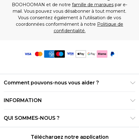
BOOHOOMAN et de notre
famille de marques
par e-
mail. Vous pouvez vous désabonner à tout moment.
Vous consentez également à l'utilisation de vos
coordonnées conformément à notre
Politique de
confidentialité.
Comment pouvons-nous vous aider ?
Foire Aux Questions
INFORMATION
Contactez-nous
Conditions générales – Mise à jour juin 2026
Suivre et retourner ma commande
QUI SOMMES-NOUS ?
Conditions d'utilisation
Options de livraison
Relations avec les investisseurs
Solde de la carte cadeau
Politique de retours – Mise à jour mai 2026
Téléchargez notre application