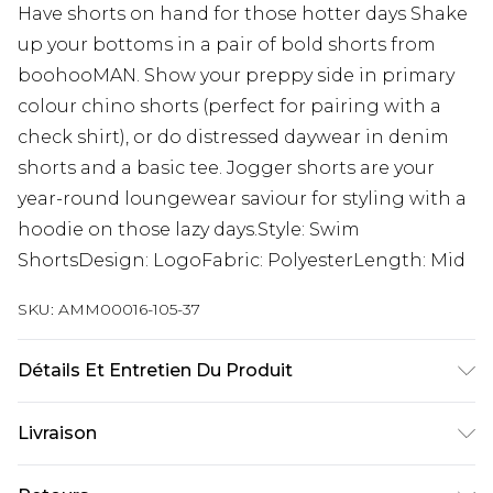
Have shorts on hand for those hotter days Shake
up your bottoms in a pair of bold shorts from
boohooMAN. Show your preppy side in primary
colour chino shorts (perfect for pairing with a
check shirt), or do distressed daywear in denim
shorts and a basic tee. Jogger shorts are your
year-round loungewear saviour for styling with a
hoodie on those lazy days.Style: Swim
ShortsDesign: LogoFabric: PolyesterLength: Mid
SKU:
AMM00016-105-37
Détails Et Entretien Du Produit
50% POLYESTER AND 50% COTTON MODEL IS 6'1"
Livraison
AND WEARS SIZE M
Livraison standard France
€9.99