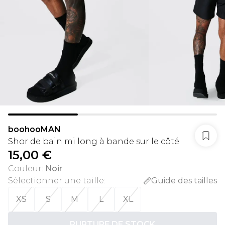
boohooMAN
Shor de bain mi long à bande sur le côté
15,00 €
Couleur
:
Noir
Sélectionner une taille
:
Guide des tailles
XS
S
M
L
XL
RUPTURE DE STOCK