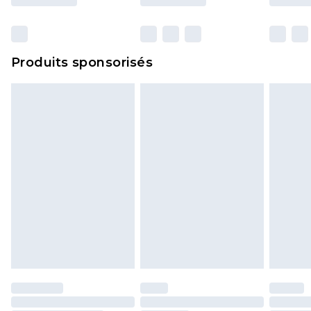
et dans leur emballage d'origine non ouvert. Ceci
n'affecte pas vos droits statutaires.
Cliquez
ici
pour consulter l'intégralité de notre
Produits sponsorisés
politique de retour.