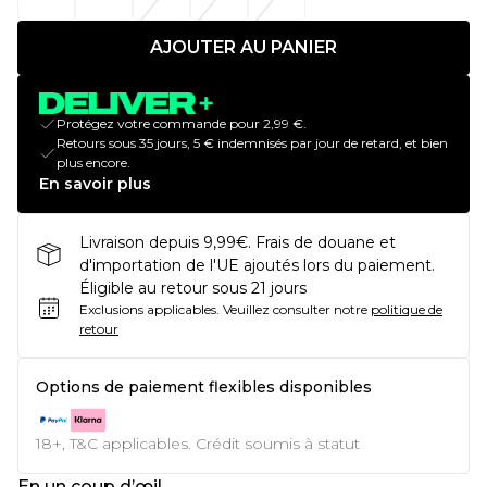
AJOUTER AU PANIER
Protégez votre commande pour 2,99 €.
Retours sous 35 jours, 5 € indemnisés par jour de retard, et bien
plus encore.
En savoir plus
Livraison depuis 9,99€. Frais de douane et
d'importation de l'UE ajoutés lors du paiement.
Éligible au retour sous 21 jours
Exclusions applicables.
Veuillez consulter notre
politique de
retour
Options de paiement flexibles disponibles
18+, T&C applicables. Crédit soumis à statut
En un coup d’œil