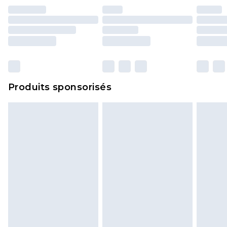
essayées en intérieur. Les articles pour la maison,
y compris le linge de lit, les matelas, les
surmatelas et les oreillers, doivent être inutilisés
et dans leur emballage d'origine non ouvert. Ceci
n'affecte pas vos droits statutaires.
Cliquez
ici
pour consulter l'intégralité de notre
Produits sponsorisés
politique de retour.