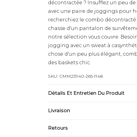
décontractée ? Insufflez un peu de
avec une paire de joggings pour h
recherchiez le combo décontracté 
chasse d'un pantalon de survêtem
notre sélection vous couvre. Besoin
jogging avec un sweat à casynthét
chose d'un peu plus élégant, comb
des baskets chic.
SKU:
CMM23940-265-1148
Détails Et Entretien Du Produit
65% Coton, 35% Polyester. Le mann
Livraison
Livraison standard France
Retours
Jusqu’à 6 jours ouvrables