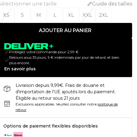
Sélectionner une taille
:
Guide des tailles
XS
S
M
L
XL
XXL
2XL
AJOUTER AU PANIER
Protégez votre commande pour 2,99 €.
Retours sous 35 jours, 5 € indemnisés par jour de retard, et bien
plus encore.
En savoir plus
Livraison depuis 9,99€. Frais de douane et
d'importation de l'UE ajoutés lors du paiement.
Éligible au retour sous 21 jours
Exclusions applicables.
Veuillez consulter notre
politique de
retour
Options de paiement flexibles disponibles