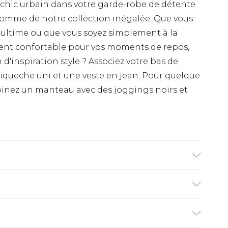
 chic urbain dans votre garde-robe de détente
omme de notre collection inégalée. Que vous
ultime ou que vous soyez simplement à la
ent confortable pour vos moments de repos,
 d'inspiration style ? Associez votre bas de
iqueche uni et une veste en jean. Pour quelque
inez un manteau avec des joggings noirs et
equin mesure 1m93 et porte une taille L/34 UK
€9.99