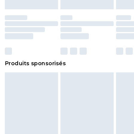
d'origine. Les chaussures doivent également être
essayées en intérieur. Les articles pour la maison,
y compris le linge de lit, les matelas, les
surmatelas et les oreillers, doivent être inutilisés
et dans leur emballage d'origine non ouvert. Ceci
n'affecte pas vos droits statutaires.
Cliquez
ici
pour consulter l'intégralité de notre
Produits sponsorisés
politique de retour.