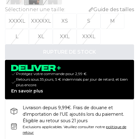
Sélectionner une taille
:
Guide des tailles
XXXXL
XXXXXL
XS
S
M
L
XL
XXL
XXXL
RUPTURE DE STOCK
Protégez votre commande pour 2,99 €.
Retours sous 35 jours, 5 € indemnisés par jour de retard, et bien
plus encore.
En savoir plus
Livraison depuis 9,99€. Frais de douane et
d'importation de l'UE ajoutés lors du paiement.
Éligible au retour sous 21 jours
Exclusions applicables.
Veuillez consulter notre
politique de
retour