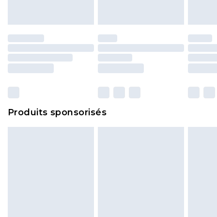
portés, non lavés et porter leurs étiquettes
d'origine. Les chaussures doivent également être
essayées en intérieur. Les articles pour la maison,
y compris le linge de lit, les matelas, les
surmatelas et les oreillers, doivent être inutilisés
et dans leur emballage d'origine non ouvert. Ceci
n'affecte pas vos droits statutaires.
Cliquez
ici
pour consulter l'intégralité de notre
Produits sponsorisés
politique de retour.