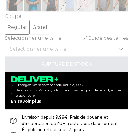
Coupe
:
Regular
Grand
Sélectionner une taille
:
Guide des tailles
RUPTURE DE STOCK
Protégez votre commande pour 2,99 €.
Retours sous 35 jours, 5 € indemnisés par jour de retard, et bien
plus encore.
En savoir plus
Livraison depuis 9,99€. Frais de douane et
d'importation de l'UE ajoutés lors du paiement.
Éligible au retour sous 21 jours