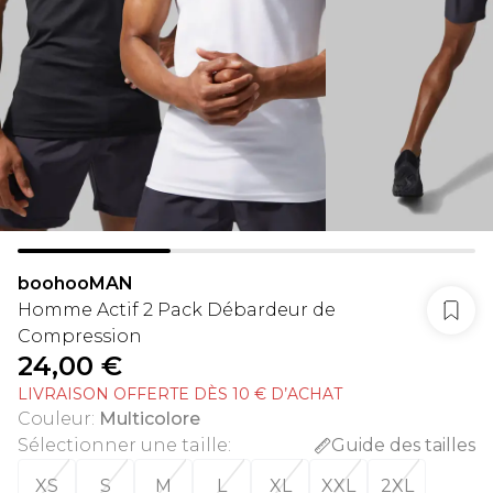
boohooMAN
Homme Actif 2 Pack Débardeur de
Compression
24,00 €
LIVRAISON OFFERTE DÈS 10 € D’ACHAT
Couleur
:
Multicolore
Sélectionner une taille
:
Guide des tailles
XS
S
M
L
XL
XXL
2XL