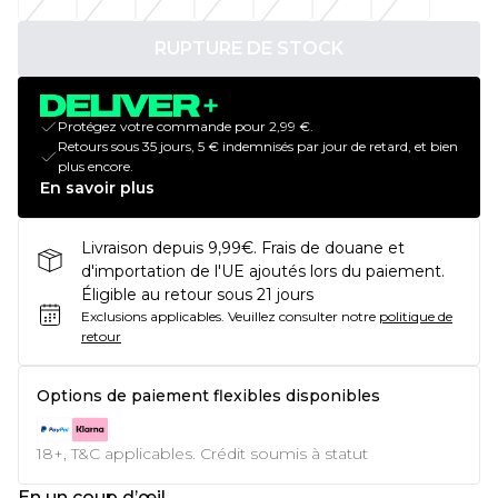
RUPTURE DE STOCK
Protégez votre commande pour 2,99 €.
Retours sous 35 jours, 5 € indemnisés par jour de retard, et bien
plus encore.
En savoir plus
Livraison depuis 9,99€. Frais de douane et
d'importation de l'UE ajoutés lors du paiement.
Éligible au retour sous 21 jours
Exclusions applicables.
Veuillez consulter notre
politique de
retour
Options de paiement flexibles disponibles
18+, T&C applicables. Crédit soumis à statut
En un coup d’œil