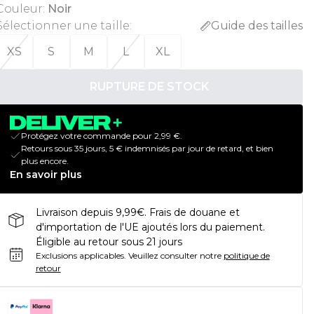
Couleur
:
Noir
Sélectionner une taille
:
Guide des tailles
XS
S
M
L
XL
RUPTURE DE STOCK
Protégez votre commande pour 2,99 €.
Retours sous 35 jours, 5 € indemnisés par jour de retard, et bien
plus encore.
En savoir plus
Livraison depuis 9,99€. Frais de douane et
d'importation de l'UE ajoutés lors du paiement.
Éligible au retour sous 21 jours
Exclusions applicables.
Veuillez consulter notre
politique de
retour