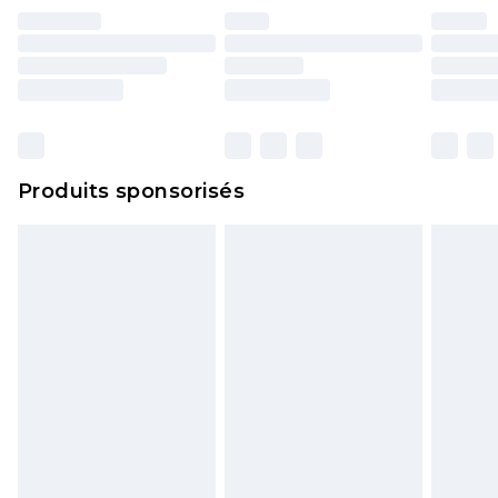
essayées en intérieur. Les articles pour la maison,
y compris le linge de lit, les matelas, les
surmatelas et les oreillers, doivent être inutilisés
et dans leur emballage d'origine non ouvert. Ceci
n'affecte pas vos droits statutaires.
Cliquez
ici
pour consulter l'intégralité de notre
Produits sponsorisés
politique de retour.