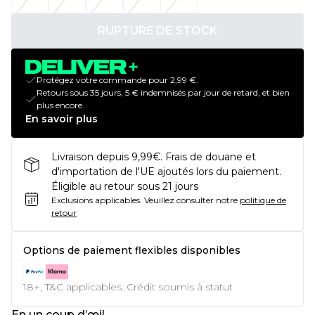
RUPTURE DE STOCK
Protégez votre commande pour 2,99 €.
Retours sous 35 jours, 5 € indemnisés par jour de retard, et bien
plus encore.
En savoir plus
Livraison depuis 9,99€. Frais de douane et
d'importation de l'UE ajoutés lors du paiement.
Éligible au retour sous 21 jours
Exclusions applicables.
Veuillez consulter notre
politique de
retour
Options de paiement flexibles disponibles
18+, T&C applicables. Crédit soumis à statut
En un coup d’œil