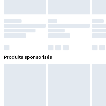
Les chaussures et/ou vêtements doivent être non
portés, non lavés et porter leurs étiquettes
d'origine. Les chaussures doivent également être
essayées en intérieur. Les articles pour la maison,
y compris le linge de lit, les matelas, les
surmatelas et les oreillers, doivent être inutilisés
et dans leur emballage d'origine non ouvert. Ceci
n'affecte pas vos droits statutaires.
Cliquez
ici
pour consulter l'intégralité de notre
Produits sponsorisés
politique de retour.