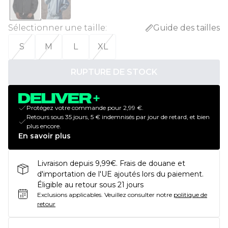
Sélectionner une taille
:
Guide des tailles
S
M
L
XL
RUPTURE DE STOCK
Protégez votre commande pour 2,99 €.
Retours sous 35 jours, 5 € indemnisés par jour de retard, et bien
plus encore.
En savoir plus
Livraison depuis 9,99€. Frais de douane et
d'importation de l'UE ajoutés lors du paiement.
Éligible au retour sous 21 jours
Exclusions applicables.
Veuillez consulter notre
politique de
retour