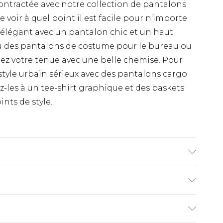
ontractée avec notre collection de pantalons
voir à quel point il est facile pour n'importe
élégant avec un pantalon chic et un haut
u des pantalons de costume pour le bureau ou
tez votre tenue avec une belle chemise. Pour
 style urbain sérieux avec des pantalons cargo
-les à un tee-shirt graphique et des baskets
nts de style.
m et porte la taille UK M/32.
€9.99