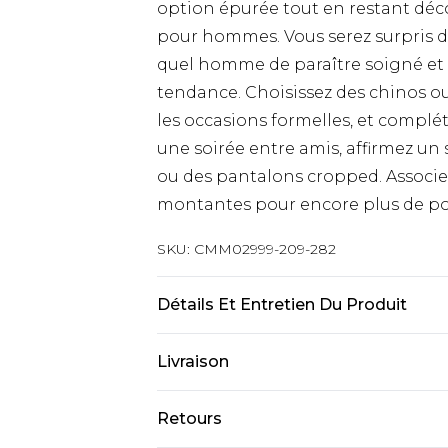
option épurée tout en restant déc
pour hommes. Vous serez surpris de 
quel homme de paraître soigné et 
tendance. Choisissez des chinos o
les occasions formelles, et complé
une soirée entre amis, affirmez un
ou des pantalons cropped. Associez
montantes pour encore plus de poi
SKU:
CMM02999-209-282
Détails Et Entretien Du Produit
100 % Nylon. Le modèle mesure 1,85 
Livraison
Livraison standard France
Retours
Jusqu’à 6 jours ouvrables