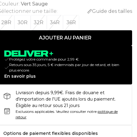
Couleur
:
Vert Sauge
Sélectionner une taille
:
Guide des tailles
28R
30R
32R
34R
36R
AJOUTER AU PANIER
Protégez votre commande pour 2,99 €.
Retours sous 35 jours, 5 € indemnisés par jour de retard, et bien
plus encore.
En savoir plus
Livraison depuis 9,99€. Frais de douane et
d'importation de l'UE ajoutés lors du paiement.
Éligible au retour sous 21 jours
Exclusions applicables.
Veuillez consulter notre
politique de
retour
Options de paiement flexibles disponibles