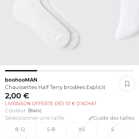
boohooMAN
Chaussettes Half Terry brodées Explicit
2,00 €
LIVRAISON OFFERTE DÈS 10 € D’ACHAT
Couleur
:
Blanc
Sélectionner une taille
:
Guide des tailles
8-12
5-8
XS
S