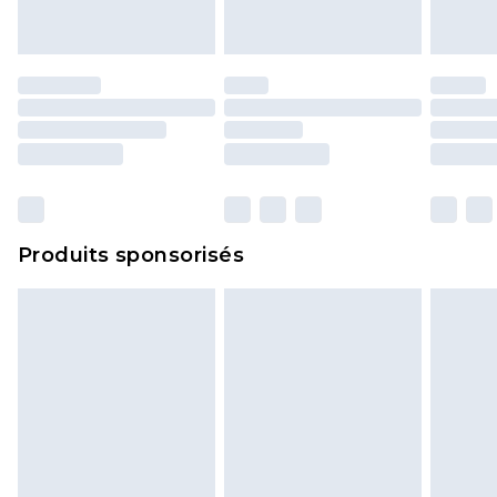
portés, non lavés et porter leurs étiquettes
d'origine. Les chaussures doivent également être
essayées en intérieur. Les articles pour la maison,
y compris le linge de lit, les matelas, les
surmatelas et les oreillers, doivent être inutilisés
et dans leur emballage d'origine non ouvert. Ceci
n'affecte pas vos droits statutaires.
Cliquez
ici
pour consulter l'intégralité de notre
Produits sponsorisés
politique de retour.