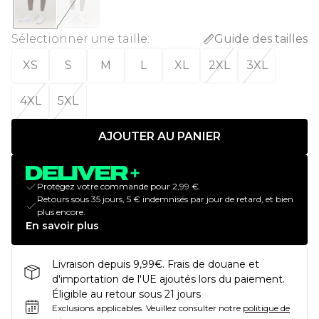
Sélectionner une taille
:
Guide des tailles
XS
S
M
L
XL
2XL
3XL
4XL
5XL
AJOUTER AU PANIER
Protégez votre commande pour 2,99 €.
Retours sous 35 jours, 5 € indemnisés par jour de retard, et bien
plus encore.
En savoir plus
Livraison depuis 9,99€. Frais de douane et
d'importation de l'UE ajoutés lors du paiement.
Éligible au retour sous 21 jours
Exclusions applicables.
Veuillez consulter notre
politique de