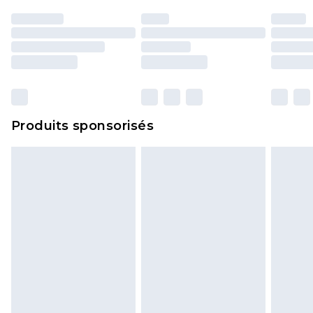
essayées en intérieur. Les articles pour la maison,
y compris le linge de lit, les matelas, les
surmatelas et les oreillers, doivent être inutilisés
et dans leur emballage d'origine non ouvert. Ceci
n'affecte pas vos droits statutaires.
Cliquez
ici
pour consulter l'intégralité de notre
Produits sponsorisés
politique de retour.