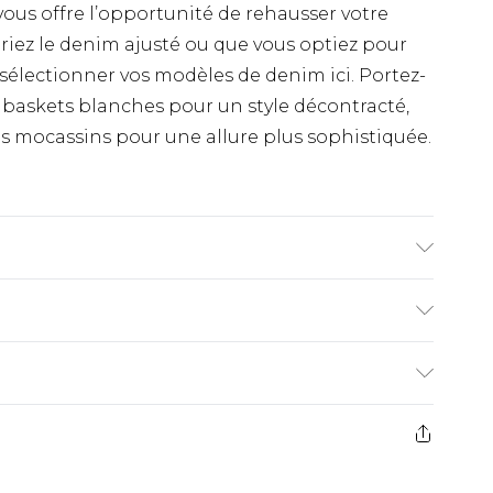
ous offre l’opportunité de rehausser votre
riez le denim ajusté ou que vous optiez pour
sélectionner vos modèles de denim ici. Portez-
 baskets blanches pour un style décontracté,
des mocassins pour une allure plus sophistiquée.
t porte une taille UK M/32
€9.99
ez de 21 jours à compter de la réception pour
€18.99
s pas rembourser les masques tendance, les