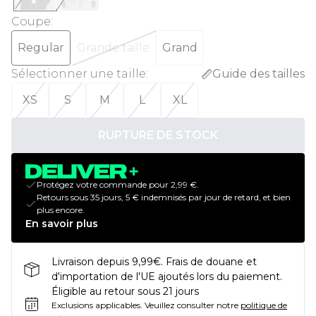
Coupe
:
Regular
Grande taille
Grand
Sélectionner une taille
:
Guide des tailles
XS
S
M
L
XL
RUPTURE DE STOCK
Protégez votre commande pour 2,99 €.
Retours sous 35 jours, 5 € indemnisés par jour de retard, et bien
plus encore.
En savoir plus
Livraison depuis 9,99€. Frais de douane et
d'importation de l'UE ajoutés lors du paiement.
Éligible au retour sous 21 jours
Exclusions applicables.
Veuillez consulter notre
politique de