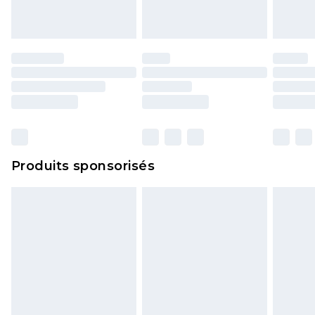
portés, non lavés et porter leurs étiquettes
d'origine. Les chaussures doivent également être
essayées en intérieur. Les articles pour la maison,
y compris le linge de lit, les matelas, les
surmatelas et les oreillers, doivent être inutilisés
et dans leur emballage d'origine non ouvert. Ceci
n'affecte pas vos droits statutaires.
Cliquez
ici
pour consulter l'intégralité de notre
Produits sponsorisés
politique de retour.