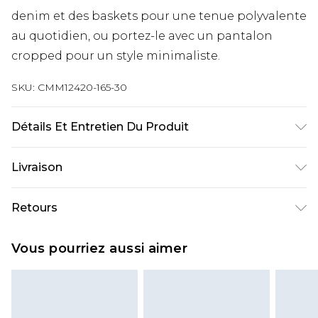
denim et des baskets pour une tenue polyvalente
au quotidien, ou portez-le avec un pantalon
cropped pour un style minimaliste.
SKU:
CMM12420-165-30
Détails Et Entretien Du Produit
100 % Coton. Le modèle mesure 1,85 m et porte la
Livraison
taille M (UK 32)
Livraison standard France
€9.99
Retours
Jusqu’à 6 jours ouvrables
Un problème survient ? Vous disposez de 21 jours
Livraison expresse France
€18.99
Vous pourriez aussi aimer
à compter de la réception pour nous retourner
Jusqu’à 3 jours ouvrables
un article.
Cliquez et Collectez
€4.99
Veuillez noter que nous ne pouvons pas
Jusqu’à 5 jours ouvrables
rembourser les masques tendance, les