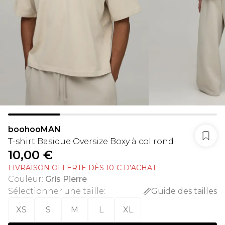
boohooMAN
T-shirt Basique Oversize Boxy à col rond
10,00 €
LIVRAISON OFFERTE DÈS 10 € D’ACHAT
Couleur
:
Gris Pierre
Sélectionner une taille
:
Guide des tailles
XS
S
M
L
XL