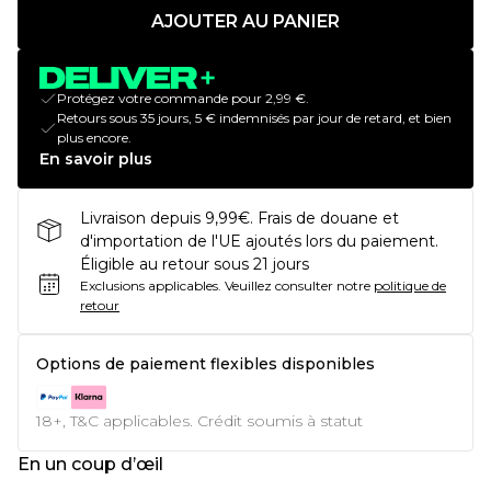
AJOUTER AU PANIER
Protégez votre commande pour 2,99 €.
Retours sous 35 jours, 5 € indemnisés par jour de retard, et bien
plus encore.
En savoir plus
Livraison depuis 9,99€. Frais de douane et
d'importation de l'UE ajoutés lors du paiement.
Éligible au retour sous 21 jours
Exclusions applicables.
Veuillez consulter notre
politique de
retour
Options de paiement flexibles disponibles
18+, T&C applicables. Crédit soumis à statut
En un coup d’œil