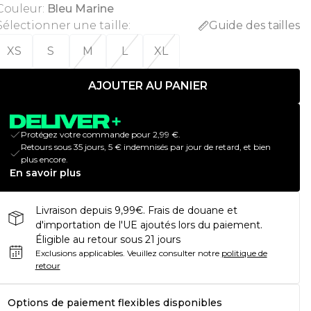
Couleur
:
Bleu Marine
Sélectionner une taille
:
Guide des tailles
XS
S
M
L
XL
AJOUTER AU PANIER
Protégez votre commande pour 2,99 €.
Retours sous 35 jours, 5 € indemnisés par jour de retard, et bien
plus encore.
En savoir plus
Livraison depuis 9,99€. Frais de douane et
d'importation de l'UE ajoutés lors du paiement.
Éligible au retour sous 21 jours
Exclusions applicables.
Veuillez consulter notre
politique de
retour
Options de paiement flexibles disponibles