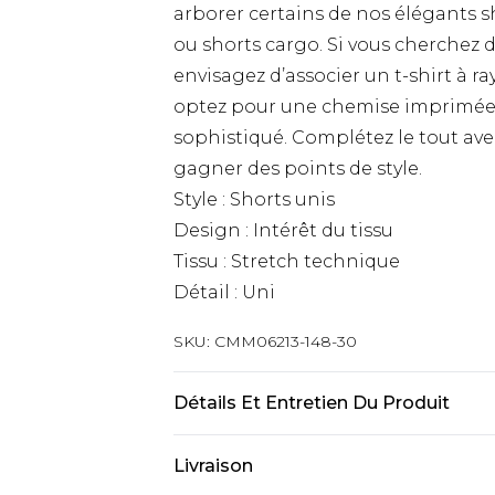
arborer certains de nos élégants s
ou shorts cargo. Si vous cherchez d
envisagez d’associer un t-shirt à r
optez pour une chemise imprimée 
sophistiqué. Complétez le tout av
gagner des points de style.
Style : Shorts unis
Design : Intérêt du tissu
Tissu : Stretch technique
Détail : Uni
SKU:
CMM06213-148-30
Détails Et Entretien Du Produit
90 % Nylon, 10 % Élasthanne. Le mod
Livraison