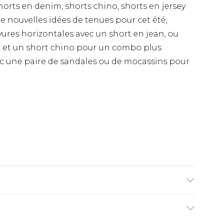
horts en denim, shorts chino, shorts en jersey
e nouvelles idées de tenues pour cet été,
ayures horizontales avec un short en jean, ou
et un short chino pour un combo plus
ec une paire de sandales ou de mocassins pour
èle mesure 6'1 et porte la taille UK M/32.