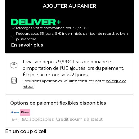
AJOUTER AU PANIER
Protégez votre commande pour 2,99 €.
Retours sous 35 jours, 5 € indemnisés par jour de retard, et bien
plus encore.
En savoir plus
Livraison depuis 9,99€. Frais de douane et
d'importation de l'UE ajoutés lors du paiement.
Éligible au retour sous 21 jours
Exclusions applicables.
Veuillez consulter notre
politique de
retour
Options de paiement flexibles disponibles
18+, T&C applicables. Crédit soumis à statut
En un coup d’œil