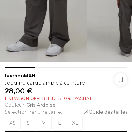
boohooMAN
Jogging cargo ample à ceinture
28,00 €
LIVRAISON OFFERTE DÈS 10 € D’ACHAT
Couleur
:
Gris Ardoise
Sélectionner une taille
:
Guide des tailles
XS
S
M
L
XL