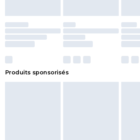
portés, non lavés et porter leurs étiquettes
d'origine. Les chaussures doivent également être
essayées en intérieur. Les articles pour la maison,
y compris le linge de lit, les matelas, les
surmatelas et les oreillers, doivent être inutilisés
et dans leur emballage d'origine non ouvert. Ceci
n'affecte pas vos droits statutaires.
Cliquez
ici
pour consulter l'intégralité de notre
Produits sponsorisés
politique de retour.