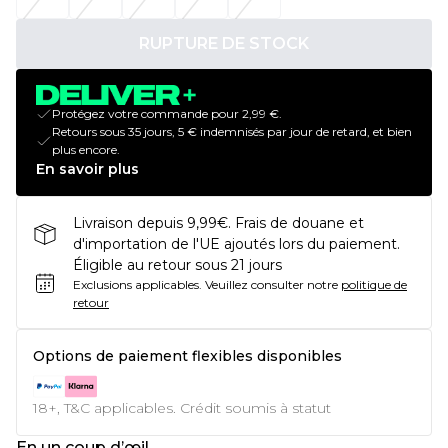
RUPTURE DE STOCK
Protégez votre commande pour 2,99 €.
Retours sous 35 jours, 5 € indemnisés par jour de retard, et bien
plus encore.
En savoir plus
Livraison depuis 9,99€. Frais de douane et
d'importation de l'UE ajoutés lors du paiement.
Éligible au retour sous 21 jours
Exclusions applicables.
Veuillez consulter notre
politique de
retour
Options de paiement flexibles disponibles
18+, T&C applicables. Crédit soumis à statut
En un coup d’œil