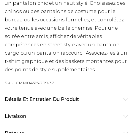
un pantalon chic et un haut stylé. Choisissez des
chinos ou des pantalons de costume pour le
bureau ou les occasions formelles, et complétez
votre tenue avec une belle chemise. Pour une
soirée entre amis, affichez de véritables
compétences en street style avec un pantalon
cargo ou un pantalon raccourci. Associez-les à un
t-shirt graphique et des baskets montantes pour
des points de style supplémentaires.
SKU:
CMM04315-209-37
Détails Et Entretien Du Produit
94 % Polyester, 6 % Spandex. Le mannequin
Livraison
mesure 1,85 m et porte une taille M/32 (UK).
Livraison standard France
€9.99