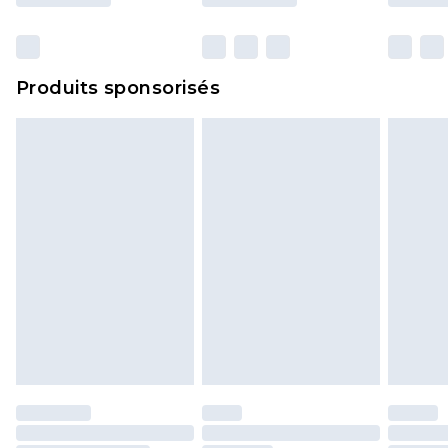
et dans leur emballage d'origine non ouvert. Ceci
n'affecte pas vos droits statutaires.
Cliquez
ici
pour consulter l'intégralité de notre
Produits sponsorisés
politique de retour.