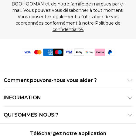
BOOHOOMAN et de notre
famille de marques
par e-
mail. Vous pouvez vous désabonner à tout moment.
Vous consentez également à l'utilisation de vos
coordonnées conformément à notre
Politique de
confidentialité.
Comment pouvons-nous vous aider ?
Foire Aux Questions
INFORMATION
Contactez-nous
Conditions générales – Mise à jour juin 2026
Suivre et retourner ma commande
QUI SOMMES-NOUS ?
Conditions d'utilisation
Options de livraison
Relations avec les investisseurs
Solde de la carte cadeau
Politique de retours – Mise à jour mai 2026
Téléchargez notre application