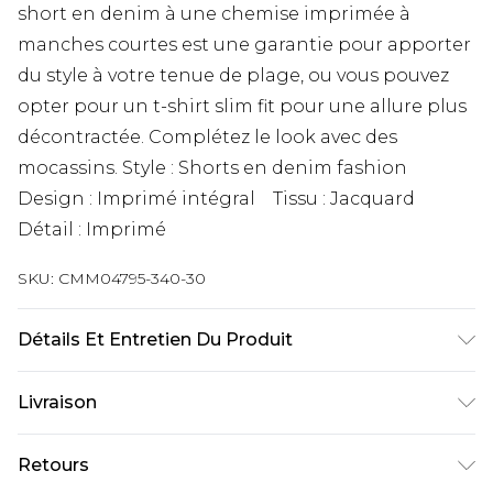
short en denim à une chemise imprimée à
manches courtes est une garantie pour apporter
du style à votre tenue de plage, ou vous pouvez
opter pour un t-shirt slim fit pour une allure plus
décontractée. Complétez le look avec des
mocassins. Style : Shorts en denim fashion
Design : Imprimé intégral Tissu : Jacquard
Détail : Imprimé
SKU:
CMM04795-340-30
Détails Et Entretien Du Produit
100 % coton. Le mannequin mesure 1,85 m et
Livraison
porte la taille UK M/32
Livraison standard France
€9.99
Retours
Jusqu’à 6 jours ouvrables