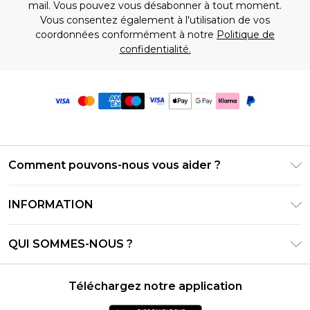
mail. Vous pouvez vous désabonner à tout moment.
Vous consentez également à l'utilisation de vos
coordonnées conformément à notre
Politique de
confidentialité.
Comment pouvons-nous vous aider ?
Foire Aux Questions
INFORMATION
Contactez-nous
Conditions générales – Mise à jour juin 2026
Suivre et retourner ma commande
QUI SOMMES-NOUS ?
Conditions d'utilisation
Options de livraison
Relations avec les investisseurs
Solde de la carte cadeau
Politique de retours – Mise à jour mai 2026
Téléchargez notre application
Déclaration sur l'esclavage moderne
Klarna
Guide des tailles