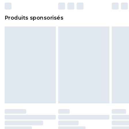
n'affecte pas vos droits statutaires.
Cliquez
ici
pour consulter l'intégralité de notre
Produits sponsorisés
politique de retour.