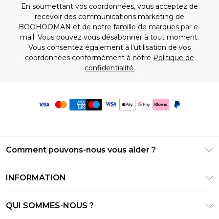
En soumettant vos coordonnées, vous acceptez de
recevoir des communications marketing de
BOOHOOMAN et de notre
famille de marques
par e-
mail. Vous pouvez vous désabonner à tout moment.
Vous consentez également à l'utilisation de vos
coordonnées conformément à notre
Politique de
confidentialité.
Comment pouvons-nous vous aider ?
Foire Aux Questions
INFORMATION
Contactez-nous
Conditions générales – Mise à jour juin 2026
Suivre et retourner ma commande
QUI SOMMES-NOUS ?
Conditions d'utilisation
Options de livraison