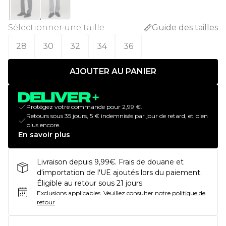
Sélectionner une taille
:
Guide des tailles
28
30
32
34
36
AJOUTER AU PANIER
Protégez votre commande pour 2,99 €.
Retours sous 35 jours, 5 € indemnisés par jour de retard, et bien
plus encore.
En savoir plus
Livraison depuis 9,99€. Frais de douane et
d'importation de l'UE ajoutés lors du paiement.
Éligible au retour sous 21 jours
Exclusions applicables.
Veuillez consulter notre
politique de
retour