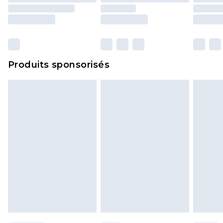
y compris le linge de lit, les matelas, les
surmatelas et les oreillers, doivent être inutilisés
et dans leur emballage d'origine non ouvert. Ceci
n'affecte pas vos droits statutaires.
Cliquez
ici
pour consulter l'intégralité de notre
Produits sponsorisés
politique de retour.