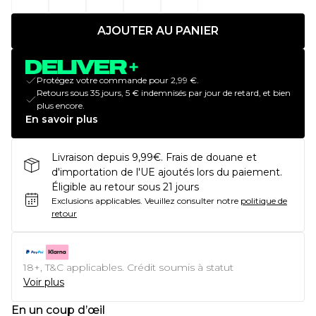
AJOUTER AU PANIER
Protégez votre commande pour 2,99 €.
Retours sous 35 jours, 5 € indemnisés par jour de retard, et bien
plus encore.
En savoir plus
Livraison depuis 9,99€. Frais de douane et
d'importation de l'UE ajoutés lors du paiement.
Éligible au retour sous 21 jours
Exclusions applicables.
Veuillez consulter notre
politique de
retour
18+, T&C applicables. Crédit soumis à statut
Voir plus
En un coup d’œil