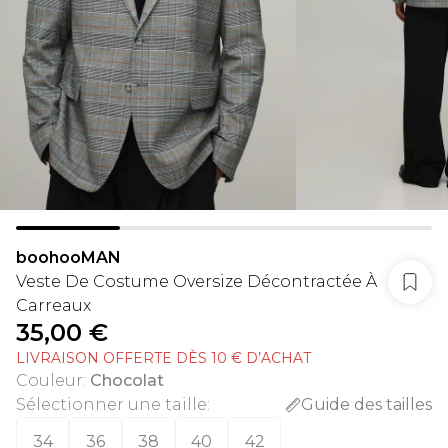
boohooMAN
Veste De Costume Oversize Décontractée À
Carreaux
35,00 €
LIVRAISON OFFERTE DÈS 10 € D’ACHAT
Couleur
:
Chocolat
Sélectionner une taille
:
Guide des tailles
34
36
38
40
42