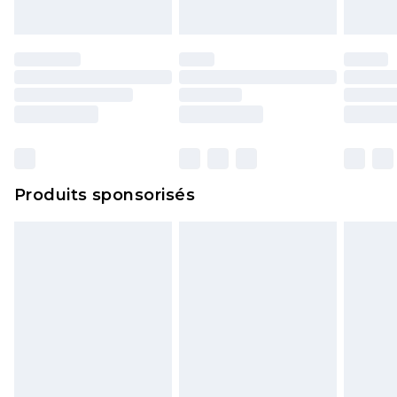
portés, non lavés et porter leurs étiquettes
d'origine. Les chaussures doivent également être
essayées en intérieur. Les articles pour la maison,
y compris le linge de lit, les matelas, les
surmatelas et les oreillers, doivent être inutilisés
et dans leur emballage d'origine non ouvert. Ceci
n'affecte pas vos droits statutaires.
Cliquez
ici
pour consulter l'intégralité de notre
Produits sponsorisés
politique de retour.