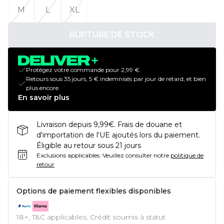
M
L
XL
RUPTURE DE STOCK
Protégez votre commande pour 2,99 €.
Retours sous 35 jours, 5 € indemnisés par jour de retard, et bien
plus encore.
En savoir plus
Livraison depuis 9,99€. Frais de douane et
d'importation de l'UE ajoutés lors du paiement.
Éligible au retour sous 21 jours
Exclusions applicables.
Veuillez consulter notre
politique de
retour
Options de paiement flexibles disponibles
18+, T&C applicables. Crédit soumis à statut