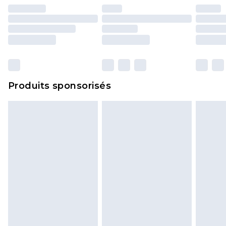
essayées en intérieur. Les articles pour la maison,
y compris le linge de lit, les matelas, les
surmatelas et les oreillers, doivent être inutilisés
et dans leur emballage d'origine non ouvert. Ceci
n'affecte pas vos droits statutaires.
Cliquez
ici
pour consulter l'intégralité de notre
Produits sponsorisés
politique de retour.