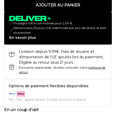
AJOUTER AU PANIER
Protégez votre commande pour 2,99 €.
Retours sous 35 jours, 5 € indemnisés par jour de retard, et bien
plus encore.
En savoir plus
Livraison depuis 9,99€. Frais de douane et
d'importation de l'UE ajoutés lors du paiement.
Éligible au retour sous 21 jours
Exclusions applicables.
Veuillez consulter notre
politique de
retour
Options de paiement flexibles disponibles
18+, T&C applicables. Crédit soumis à statut
En un coup d’œil