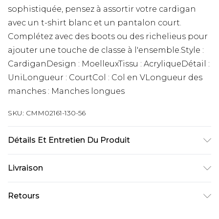
sophistiquée, pensez à assortir votre cardigan
avec un t-shirt blanc et un pantalon court.
Complétez avec des boots ou des richelieus pour
ajouter une touche de classe à l'ensemble.Style :
CardiganDesign : MoelleuxTissu : AcryliqueDétail :
UniLongueur : CourtCol : Col en VLongueur des
manches : Manches longues
SKU:
CMM02161-130-56
Détails Et Entretien Du Produit
100% Acrylique Le mannequin mesure 1m85 et
Livraison
porte une taille M/32 UK
Livraison standard France
€9.99
Retours
Jusqu’à 6 jours ouvrables
Un problème survient ? Vous disposez de 21 jours