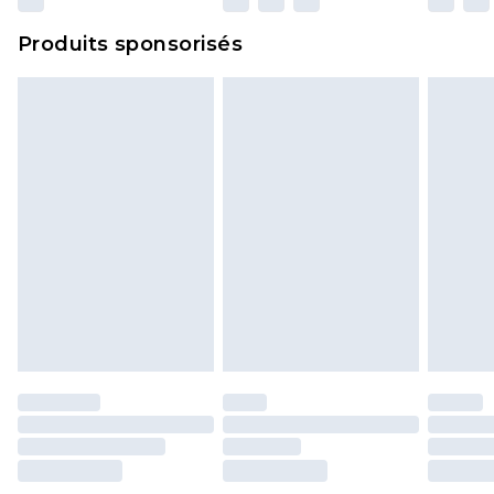
Cliquez
ici
pour consulter l'intégralité de notre
Produits sponsorisés
politique de retour.