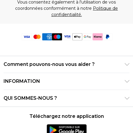
Vous consentez également à l'utilisation de vos
coordonnées conformément à notre
Politique de
confidentialité.
Comment pouvons-nous vous aider ?
Foire Aux Questions
INFORMATION
Contactez-nous
Conditions générales – Mise à jour juin 2026
Suivre et retourner ma commande
QUI SOMMES-NOUS ?
Conditions d'utilisation
Options de livraison
Relations avec les investisseurs
Solde de la carte cadeau
Politique de retours – Mise à jour mai 2026
Téléchargez notre application
Déclaration sur l'esclavage moderne
Klarna
Guide des tailles
Carrières
PayPal