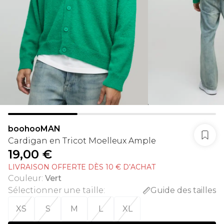
boohooMAN
Cardigan en Tricot Moelleux Ample
19,00 €
LIVRAISON OFFERTE DÈS 10 € D’ACHAT
Couleur
:
Vert
Sélectionner une taille
:
Guide des tailles
XS
S
M
L
XL