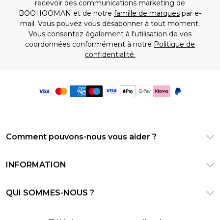
recevoir des communications marketing de
BOOHOOMAN et de notre
famille de marques
par e-
mail. Vous pouvez vous désabonner à tout moment.
Vous consentez également à l'utilisation de vos
coordonnées conformément à notre
Politique de
confidentialité.
Comment pouvons-nous vous aider ?
Foire Aux Questions
INFORMATION
Contactez-nous
Conditions générales – Mise à jour juin 2026
Suivre et retourner ma commande
QUI SOMMES-NOUS ?
Conditions d'utilisation
Options de livraison
Relations avec les investisseurs
Solde de la carte cadeau