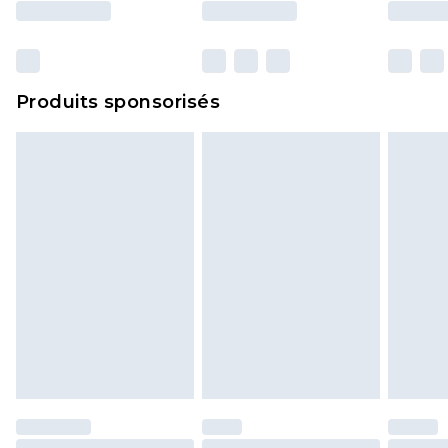
surmatelas et les oreillers, doivent être inutilisés
et dans leur emballage d'origine non ouvert. Ceci
n'affecte pas vos droits statutaires.
Cliquez
ici
pour consulter l'intégralité de notre
Produits sponsorisés
politique de retour.