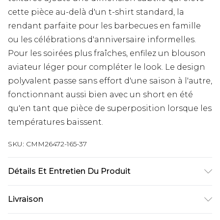
cette pièce au-delà d'un t-shirt standard, la
rendant parfaite pour les barbecues en famille
ou les célébrations d'anniversaire informelles.
Pour les soirées plus fraîches, enfilez un blouson
aviateur léger pour compléter le look. Le design
polyvalent passe sans effort d'une saison à l'autre,
fonctionnant aussi bien avec un short en été
qu'en tant que pièce de superposition lorsque les
températures baissent.
SKU:
CMM26472-165-37
Détails Et Entretien Du Produit
50% coton, 50% acrylique. Le mannequin mesure
Livraison
1m85 et porte une taille UK M/32