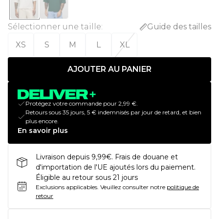
Sélectionner une taille
:
Guide des tailles
XS
S
M
L
XL
AJOUTER AU PANIER
Protégez votre commande pour 2,99 €.
Retours sous 35 jours, 5 € indemnisés par jour de retard, et bien
plus encore.
En savoir plus
Livraison depuis 9,99€. Frais de douane et
d'importation de l'UE ajoutés lors du paiement.
Éligible au retour sous 21 jours
Exclusions applicables.
Veuillez consulter notre
politique de
retour