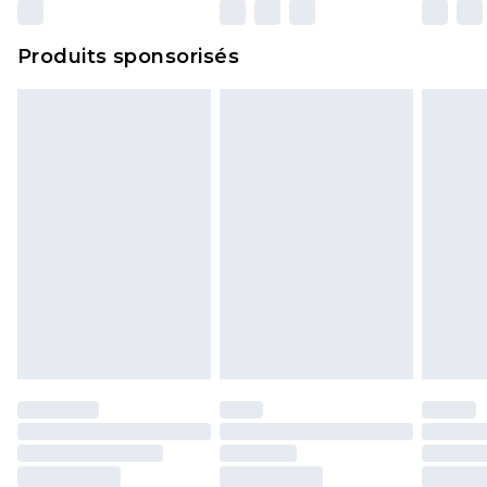
n'affecte pas vos droits statutaires.
Cliquez
ici
pour consulter l'intégralité de notre
Produits sponsorisés
politique de retour.