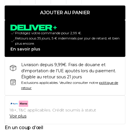
AJOUTER AU PANIER
Protégez votre commande pour 2,99 €.
Retours sous 35 jours, 5 € indemnisés par jour de retard, et bien
plus encore.
En savoir plus
Livraison depuis 9,99€. Frais de douane et
d'importation de l'UE ajoutés lors du paiement.
Éligible au retour sous 21 jours
Exclusions applicables.
Veuillez consulter notre
politique de
retour
18+, T&C applicables. Crédit soumis à statut
Voir plus
En un coup d’œil