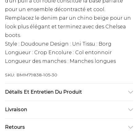
d’un pull à col roulé constitue la base parfaite
pour un ensemble décontracté et cool.
Remplacez le denim par un chino beige pour un
look plus élégant et terminez avec des Chelsea
boots.
Style : Doudoune Design : Uni Tissu : Borg
Longueur : Crop Encolure : Col entonnoir
Longueur des manches : Manches longues
SKU:
BMM79838-105-30
Détails Et Entretien Du Produit
100 % Polyester. Le mannequin mesure 6'1 et
Livraison
porte la taille UK M/32
Livraison standard France
€9.99
Retours
Jusqu’à 6 jours ouvrables