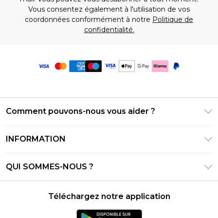
Vous consentez également à l'utilisation de vos
coordonnées conformément à notre
Politique de
confidentialité.
Comment pouvons-nous vous aider ?
Foire Aux Questions
INFORMATION
Contactez-nous
Conditions générales – Mise à jour juin 2026
Suivre et retourner ma commande
QUI SOMMES-NOUS ?
Conditions d'utilisation
Options de livraison
Relations avec les investisseurs
Solde de la carte cadeau
Politique de retours – Mise à jour mai 2026
Téléchargez notre application
Déclaration sur l'esclavage moderne
Klarna
Guide des tailles