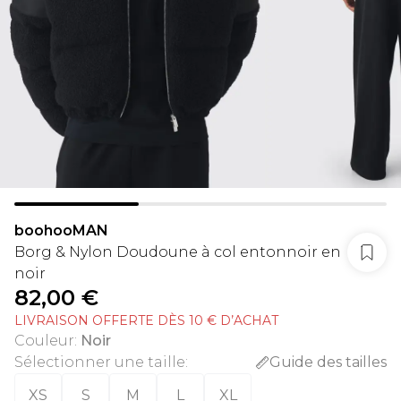
boohooMAN
Borg & Nylon Doudoune à col entonnoir en
noir
82,00 €
LIVRAISON OFFERTE DÈS 10 € D’ACHAT
Couleur
:
Noir
Sélectionner une taille
:
Guide des tailles
XS
S
M
L
XL