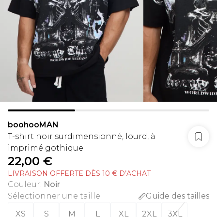
boohooMAN
T-shirt noir surdimensionné, lourd, à
imprimé gothique
22,00 €
LIVRAISON OFFERTE DÈS 10 € D’ACHAT
Couleur
:
Noir
Sélectionner une taille
:
Guide des tailles
XS
S
M
L
XL
2XL
3XL