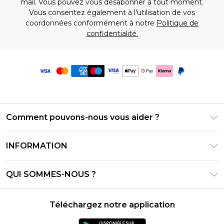
mail. Vous pouvez vous désabonner à tout moment.
Vous consentez également à l'utilisation de vos
coordonnées conformément à notre
Politique de
confidentialité.
Comment pouvons-nous vous aider ?
Foire Aux Questions
INFORMATION
Contactez-nous
Conditions générales – Mise à jour juin 2026
Suivre et retourner ma commande
QUI SOMMES-NOUS ?
Conditions d'utilisation
Options de livraison
Relations avec les investisseurs
Solde de la carte cadeau
Politique de retours – Mise à jour mai 2026
Téléchargez notre application
Déclaration sur l'esclavage moderne
Klarna
Guide des tailles