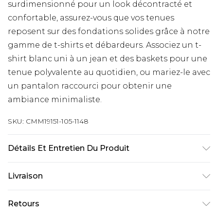
surdimensionné pour un look décontracté et
confortable, assurez-vous que vos tenues
reposent sur des fondations solides grâce à notre
gamme de t-shirts et débardeurs. Associez un t-
shirt blanc uni à un jean et des baskets pour une
tenue polyvalente au quotidien, ou mariez-le avec
un pantalon raccourci pour obtenir une
ambiance minimaliste.
SKU:
CMM19151-105-1148
Détails Et Entretien Du Produit
100 % coton. Le modèle mesure 6'1 et porte une
Livraison
taille UK M/32
Livraison standard France
€9.99
Retours
Jusqu’à 6 jours ouvrables