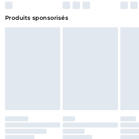
n'affecte pas vos droits statutaires.
Cliquez
ici
pour consulter l'intégralité de notre
Produits sponsorisés
politique de retour.