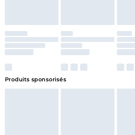
Les chaussures et/ou vêtements doivent être non
portés, non lavés et porter leurs étiquettes
d'origine. Les chaussures doivent également être
essayées en intérieur. Les articles pour la maison,
y compris le linge de lit, les matelas, les
surmatelas et les oreillers, doivent être inutilisés
et dans leur emballage d'origine non ouvert. Ceci
n'affecte pas vos droits statutaires.
Cliquez
ici
pour consulter l'intégralité de notre
Produits sponsorisés
politique de retour.