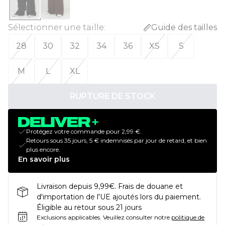
Sélectionner une taille
:
Guide des tailles
28
30
32
34
36
XS
S
M
L
XL
RUPTURE DE STOCK
Protégez votre commande pour 2,99 €.
Retours sous 35 jours, 5 € indemnisés par jour de retard, et bien
plus encore.
En savoir plus
Livraison depuis 9,99€. Frais de douane et
d'importation de l'UE ajoutés lors du paiement.
Éligible au retour sous 21 jours
Exclusions applicables.
Veuillez consulter notre
politique de