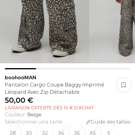
boohooMAN
Pantalon Cargo Coupe Baggy Imprimé
Léopard Avec Zip Détachable
50,00 €
LIVRAISON OFFERTE DÈS 10 € D’ACHAT
Couleur
:
Beige
Sélectionner une taille
:
Guide des tailles
28
30
32
34
36
XS
S