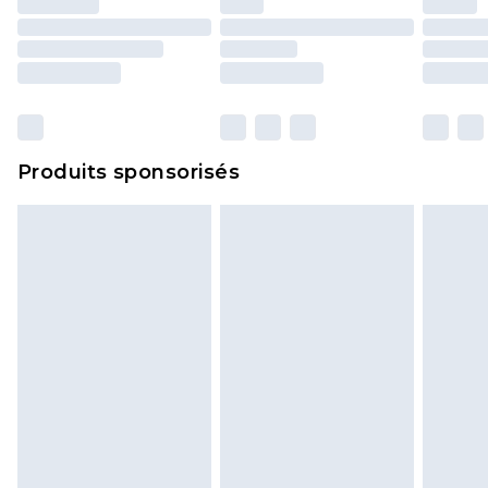
essayées en intérieur. Les articles pour la maison,
y compris le linge de lit, les matelas, les
surmatelas et les oreillers, doivent être inutilisés
et dans leur emballage d'origine non ouvert. Ceci
n'affecte pas vos droits statutaires.
Cliquez
ici
pour consulter l'intégralité de notre
Produits sponsorisés
politique de retour.