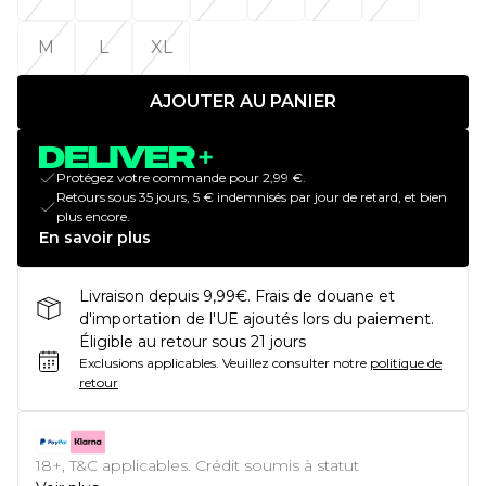
M
L
XL
AJOUTER AU PANIER
Protégez votre commande pour 2,99 €.
Retours sous 35 jours, 5 € indemnisés par jour de retard, et bien
plus encore.
En savoir plus
Livraison depuis 9,99€. Frais de douane et
d'importation de l'UE ajoutés lors du paiement.
Éligible au retour sous 21 jours
Exclusions applicables.
Veuillez consulter notre
politique de
retour
18+, T&C applicables. Crédit soumis à statut