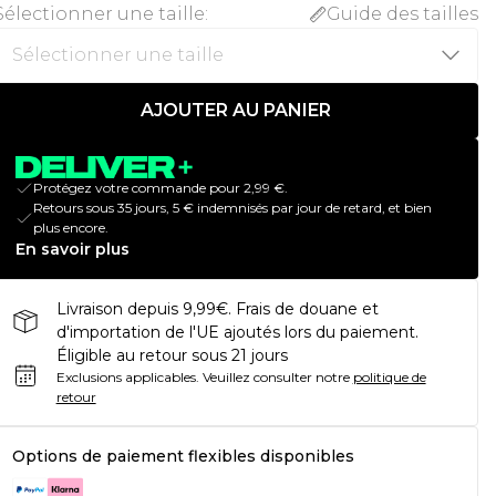
Sélectionner une taille
:
Guide des tailles
AJOUTER AU PANIER
Protégez votre commande pour 2,99 €.
Retours sous 35 jours, 5 € indemnisés par jour de retard, et bien
plus encore.
En savoir plus
Livraison depuis 9,99€. Frais de douane et
d'importation de l'UE ajoutés lors du paiement.
Éligible au retour sous 21 jours
Exclusions applicables.
Veuillez consulter notre
politique de
retour
Options de paiement flexibles disponibles