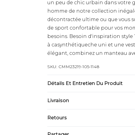
un peu de chic urbain dans votre g
homme de notre collection inégal
décontractée ultime ou que vous s
de sport confortable pour vos mom
besoins. Besoin d'inspiration style
à casynthétiqueche uni et une ves
élégant, combinez un manteau avec
SKU:
CMM23219-105-1148
Détails Et Entretien Du Produit
60% Coton, 40% Polyester. Le man
Livraison
M/32
Livraison standard France
Retours
Jusqu’à 6 jours ouvrables
Un problème survient ? Vous dispos
Partager
Livraison expresse France