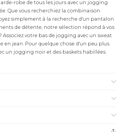
arde-robe de tous les jours avec un jogging
ée. Que vous recherchiez la combinaison
oyez simplement à la recherche d'un pantalon
ents de détente, notre sélection répond à vos
 ? Associez votre bas de jogging avec un sweat
te en jean. Pour quelque chose d'un peu plus
 un jogging noir et des baskets habillées.
nequin mesure 1m85 et porte une taille UK
€9.99
ez de 21 jours à compter de la réception pour
€18.99