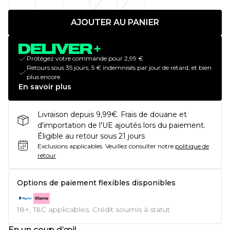
AJOUTER AU PANIER
Protégez votre commande pour 2,99 €.
Retours sous 35 jours, 5 € indemnisés par jour de retard, et bien
plus encore.
En savoir plus
Livraison depuis 9,99€. Frais de douane et
d'importation de l'UE ajoutés lors du paiement.
Éligible au retour sous 21 jours
Exclusions applicables.
Veuillez consulter notre
politique de
retour
Options de paiement flexibles disponibles
18+, T&C applicables. Crédit soumis à statut
En un coup d’œil