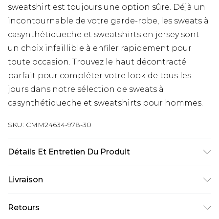
sweatshirt est toujours une option sûre. Déjà un
incontournable de votre garde-robe, les sweats à
casynthétiqueche et sweatshirts en jersey sont
un choix infaillible à enfiler rapidement pour
toute occasion. Trouvez le haut décontracté
parfait pour compléter votre look de tous les
jours dans notre sélection de sweats à
casynthétiqueche et sweatshirts pour hommes.
SKU:
CMM24634-978-30
Détails Et Entretien Du Produit
60% Coton, 40% Polyester. Le mannequin mesure
Livraison
1m85 et porte une taille M/32 UK
Livraison standard France
€9.99
Retours
Jusqu’à 6 jours ouvrables