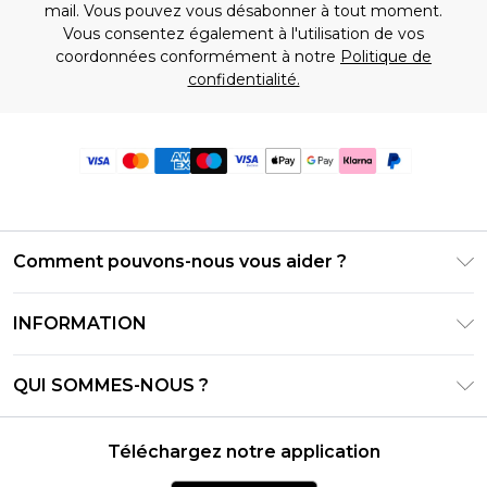
mail. Vous pouvez vous désabonner à tout moment.
Vous consentez également à l'utilisation de vos
coordonnées conformément à notre
Politique de
confidentialité.
Comment pouvons-nous vous aider ?
Foire Aux Questions
INFORMATION
Contactez-nous
Conditions générales – Mise à jour juin 2026
Suivre et retourner ma commande
QUI SOMMES-NOUS ?
Conditions d'utilisation
Options de livraison
Relations avec les investisseurs
Solde de la carte cadeau
Politique de retours – Mise à jour mai 2026
Téléchargez notre application
Déclaration sur l'esclavage moderne
Klarna
Guide des tailles