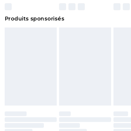
n'affecte pas vos droits statutaires.
Cliquez
ici
pour consulter l'intégralité de notre
Produits sponsorisés
politique de retour.