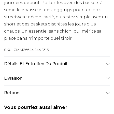
journées debout. Portez-les avec des baskets à
semelle épaisse et des joggings pour un look
streetwear décontracté, ou restez simple avec un
short et des baskets discrètes les jours plus
chauds. Un essentiel sans chichi qui mérite sa
place dans n'importe quel tiroir.
SKU:
CMM26644-144-1313
Détails Et Entretien Du Produit
74% Coton 15% Polyester 9% Nylon 2%
Livraison
Élasthanne/Spandex Lavage en machine à 30°C
cycle coton, ne pas blanchir, ne pas sécher au
Livraison standard France
€9.99
Retours
sèche-linge, repassage à basse température, ne
Jusqu’à 6 jours ouvrables
pas nettoyer à sec, laver avec des couleurs
Un problème survient ? Vous disposez de 21 jours
Livraison expresse France
€18.99
Vous pourriez aussi aimer
similaires, tenir éloigné du feu Le mannequin
à compter de la réception pour nous retourner
Jusqu’à 3 jours ouvrables