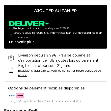
AJOUTER AU PANIER
Protégez votre commande pour 2,99 €.
Retours sous 35 jours, 5 € indemnisés par jour de retard, et bien
plus encore.
En savoir plus
Livraison depuis 9,99€. Frais de douane et
d'importation de l'UE ajoutés lors du paiement.
Éligible au retour sous 21 jours
Exclusions applicables.
Veuillez consulter notre
politique de
retour
Options de paiement flexibles disponibles
18+, T&C applicables. Crédit soumis à statut
En un coup d’œil