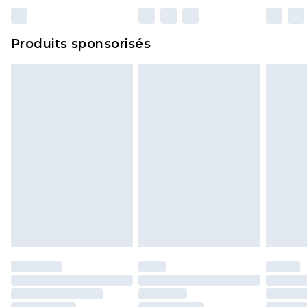
n'affecte pas vos droits statutaires.
Cliquez
ici
pour consulter l'intégralité de notre
Produits sponsorisés
politique de retour.