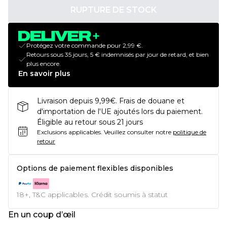
RUPTURE DE STOCK
Protégez votre commande pour 2,99 €.
Retours sous 35 jours, 5 € indemnisés par jour de retard, et bien
plus encore.
En savoir plus
Livraison depuis 9,99€. Frais de douane et
d'importation de l'UE ajoutés lors du paiement.
Éligible au retour sous 21 jours
Exclusions applicables.
Veuillez consulter notre
politique de
retour
Options de paiement flexibles disponibles
18+, T&C applicables. Crédit soumis à statut
En un coup d’œil