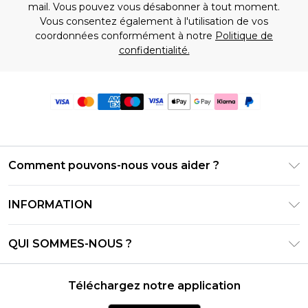
mail. Vous pouvez vous désabonner à tout moment.
Vous consentez également à l'utilisation de vos
coordonnées conformément à notre
Politique de
confidentialité.
Comment pouvons-nous vous aider ?
Foire Aux Questions
INFORMATION
Contactez-nous
Conditions générales – Mise à jour juin 2026
Suivre et retourner ma commande
QUI SOMMES-NOUS ?
Conditions d'utilisation
Options de livraison
Relations avec les investisseurs
Solde de la carte cadeau
Politique de retours – Mise à jour mai 2026
Téléchargez notre application
Déclaration sur l'esclavage moderne
Klarna
Guide des tailles