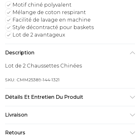
Motif chiné polyvalent
Mélange de coton respirant
Facilité de lavage en machine
Style décontracté pour baskets
Lot de 2 avantageux
Description
Lot de 2 Chaussettes Chinées
SKU:
CMM25389-144-1321
Détails Et Entretien Du Produit
74% Coton, 19% Polyester, 6% Nylon, 1%
Livraison
Élasthanne/Spandex Lavage en machine à 30°C
programme coton, ne pas blanchir, ne pas
Livraison standard France
€9.99
Retours
sécher au sèche-linge, repasser à température
Jusqu’à 6 jours ouvrables