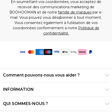
En soumettant vos coordonnées, vous acceptez de
recevoir des communications marketing de
BOOHOOMAN et de notre
famille de marques
par e-
mail. Vous pouvez vous désabonner à tout moment.
Vous consentez également à l'utilisation de vos
coordonnées conformément à notre
Politique de
confidentialité.
Comment pouvons-nous vous aider ?
Foire Aux Questions
INFORMATION
Contactez-nous
Conditions générales – Mise à jour juin 2026
Suivre et retourner ma commande
QUI SOMMES-NOUS ?
Conditions d'utilisation
Options de livraison