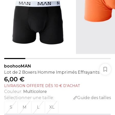
boohooMAN
Lot de 2 Boxers Homme Imprimés Effrayants
6,00 €
LIVRAISON OFFERTE DÈS 10 € D’ACHAT
Couleur
:
Multicolore
Sélectionner une taille
:
Guide des tailles
S
M
L
XL