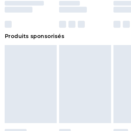
surmatelas et les oreillers, doivent être inutilisés
et dans leur emballage d'origine non ouvert. Ceci
n'affecte pas vos droits statutaires.
Cliquez
ici
pour consulter l'intégralité de notre
Produits sponsorisés
politique de retour.