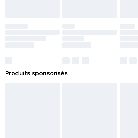
portés, non lavés et porter leurs étiquettes
d'origine. Les chaussures doivent également être
essayées en intérieur. Les articles pour la maison,
y compris le linge de lit, les matelas, les
surmatelas et les oreillers, doivent être inutilisés
et dans leur emballage d'origine non ouvert. Ceci
n'affecte pas vos droits statutaires.
Cliquez
ici
pour consulter l'intégralité de notre
Produits sponsorisés
politique de retour.