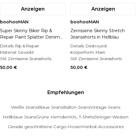
Anzeigen
Anzeigen
boohooMAN
boohooMAN
Super Skinny Biker Rip &
Zerrissene Skinny Stretch
Repair Paint Splatter Denim
Jeansshorts in Hellblau
Shorts
Details:
Rip & Repair
Details:
Destroyed
Material:
Gewebt
Körperform:
Main
Stil:
Zerrissene Jeansshorts
Stil:
Zerrissene Jeansshorts
50,00 €
50,00 €
Empfehlungen
Weiße Jeans
Blaue Jeans
Ballon-Jeans
Vintage-Jeans
Hellblaue Jeans
Grüne Hemden
XXL T-Shirts
Stringer-Westen
Gerade geschnittene Cargo-Hosen
Herbst-Accessoires