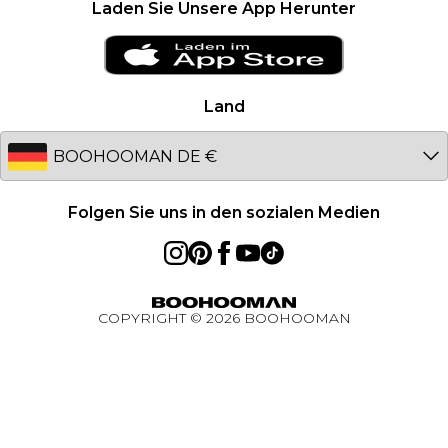
Laden Sie Unsere App Herunter
Clearplay
Ireland
PayPal
Netherlands
Datenschutzhinweis – Aktualisiert Januar 2026
Germany
Land
Über Cookies
Australia
Studentenrabatt - Unidays
EU
Studentenrabatt - Student Beans
Student Discount
Folgen Sie uns in den sozialen Medien
Essential worker rabatt
BOOHOOMAN App
COPYRIGHT ©
2026
BOOHOOMAN