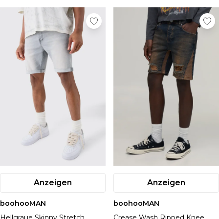
Anzeigen
Anzeigen
boohooMAN
boohooMAN
Hellgraue Skinny Stretch
Crease Wash Ripped Knee