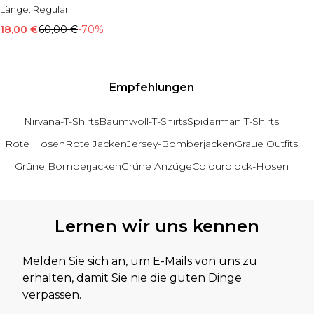
Länge:
Regular
18,00 €
60,00 €
-70%
Empfehlungen
Nirvana-T-Shirts
Baumwoll-T-Shirts
Spiderman T-Shirts
Rote Hosen
Rote Jacken
Jersey-Bomberjacken
Graue Outfits
Grüne Bomberjacken
Grüne Anzüge
Colourblock-Hosen
Zurück zum Hauptinhalt
Lernen wir uns kennen
Melden Sie sich an, um E-Mails von uns zu
erhalten, damit Sie nie die guten Dinge
verpassen.