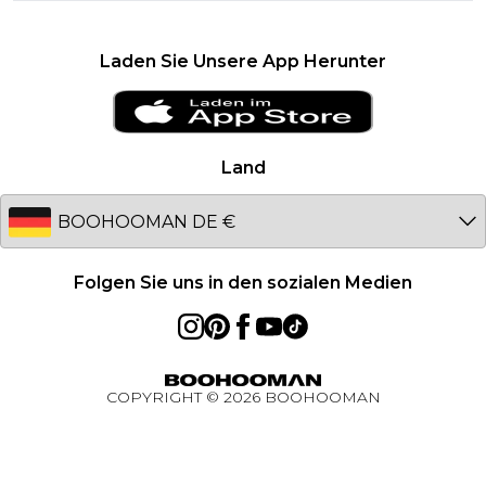
Größentabelle
United Kingdom
Karriere
Klarna
France
Laden Sie Unsere App Herunter
Clearplay
Ireland
PayPal
Netherlands
Datenschutzhinweis – Aktualisiert Januar 2026
Germany
Land
Über Cookies
Australia
Studentenrabatt - Unidays
EU
Studentenrabatt - Student Beans
Student Discount
Folgen Sie uns in den sozialen Medien
Essential worker rabatt
BOOHOOMAN App
COPYRIGHT ©
2026
BOOHOOMAN