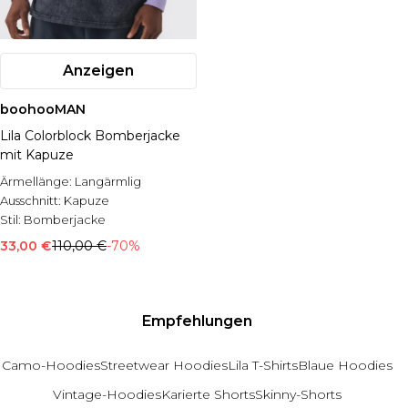
Anzeigen
boohooMAN
Lila Colorblock Bomberjacke
mit Kapuze
Ärmellänge:
Langärmlig
Ausschnitt:
Kapuze
Stil:
Bomberjacke
33,00 €
110,00 €
-70%
Empfehlungen
Camo-Hoodies
Streetwear Hoodies
Lila T-Shirts
Blaue Hoodies
Vintage-Hoodies
Karierte Shorts
Skinny-Shorts