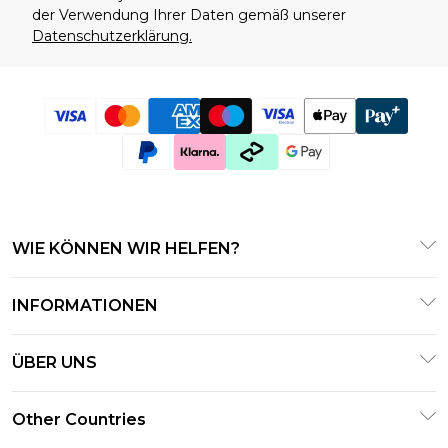
der Verwendung Ihrer Daten gemäß unserer
Datenschutzerklärung.
WIE KÖNNEN WIR HELFEN?
Häufig gestellte Fragen
INFORMATIONEN
Kontaktieren Sie uns
Geschäftsbedingungen – Aktualisiert Januar 2026
Meine Bestellung verfolgen & zurücksenden
ÜBER UNS
Nutzungsbedingungen
Lieferoptionen
Investor Relations
Geschenkkarten
Other Countries
Rückgaberecht – Aktualisiert Januar 2026
Erklärung zur modernen Sklaverei
Geschenkkarten-Guthaben