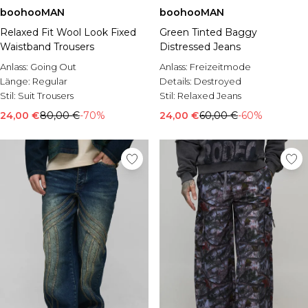
boohooMAN
boohooMAN
Relaxed Fit Wool Look Fixed
Green Tinted Baggy
Waistband Trousers
Distressed Jeans
Anlass:
Going Out
Anlass:
Freizeitmode
Länge:
Regular
Details:
Destroyed
Stil:
Suit Trousers
Stil:
Relaxed Jeans
24,00 €
80,00 €
-70%
24,00 €
60,00 €
-60%