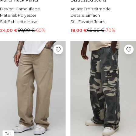
Panel Track Pants
Distressed Jeans
Design:
Camouflage
Anlass:
Freizeitmode
Material:
Polyester
Details:
Einfach
Stil:
Schlichte Hose
Stil:
Fashion Jeans
24,00 €
60,00 €
-60%
18,00 €
60,00 €
-70%
Tall