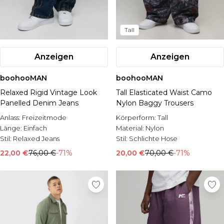
Tall
Anzeigen
Anzeigen
boohooMAN
boohooMAN
Relaxed Rigid Vintage Look
Tall Elasticated Waist Camo
Panelled Denim Jeans
Nylon Baggy Trousers
Anlass:
Freizeitmode
Körperform:
Tall
Länge:
Einfach
Material:
Nylon
Stil:
Relaxed Jeans
Stil:
Schlichte Hose
22,00 €
76,00 €
-71%
20,00 €
70,00 €
-71%