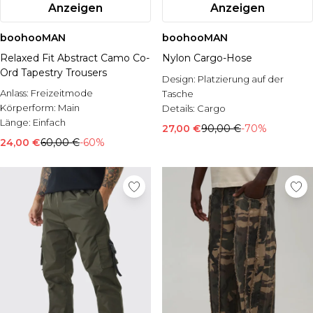
Anzeigen
Anzeigen
boohooMAN
boohooMAN
Relaxed Fit Abstract Camo Co-
Nylon Cargo-Hose
Ord Tapestry Trousers
Design:
Platzierung auf der
Anlass:
Freizeitmode
Tasche
Körperform:
Main
Details:
Cargo
Länge:
Einfach
Stil:
Cargo-Hosen
27,00 €
90,00 €
-70%
24,00 €
60,00 €
-60%