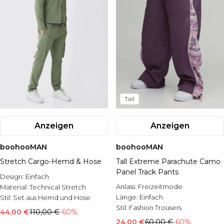
Tall
Anzeigen
Anzeigen
boohooMAN
boohooMAN
Stretch Cargo-Hemd & Hose
Tall Extreme Parachute Camo
Panel Track Pants
Design:
Einfach
Anlass:
Freizeitmode
Material:
Technical Stretch
Länge:
Einfach
Stil:
Set aus Hemd und Hose
Stil:
Fashion Trousers
44,00 €
110,00 €
-60%
24,00 €
60,00 €
-60%